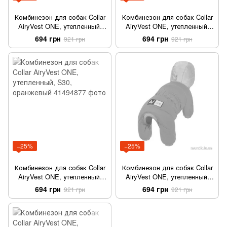
Комбинезон для собак Collar
Комбинезон для собак Collar
AiryVest ONE, утепленный,
AiryVest ONE, утепленный,
S30, черный
S30, голубой
694 грн
694 грн
921 грн
921 грн
−25%
−25%
Комбинезон для собак Collar
Комбинезон для собак Collar
AiryVest ONE, утепленный,
AiryVest ONE, утепленный,
S30, оранжевый
S30, розовый
694 грн
694 грн
921 грн
921 грн