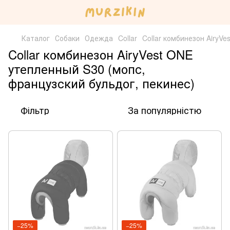
Каталог
Собаки
Одежда
Collar
Collar комбинезон AiryV
Collar комбинезон AiryVest ONE
утепленный S30 (мопс,
французский бульдог, пекинес)
Фільтр
За популярністю
−25%
−25%