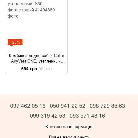
−25%
Комбинезон для собак Collar
AiryVest ONE, утепленный,
S30, фиолетовый
694 грн
921 грн
097 462 05 16
050 941 22 52
098 729 85 63
099 319 42 53
093 571 48 16
Контактна інформація
Повна версія сайту