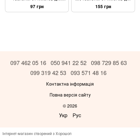
собак мини пород и щенков
собак и щенков весом от 5
97 грн
155 грн
весом от 0,5-5 кг (1 табл.)
до 25 кг (1 табл.)
097 462 05 16
050 941 22 52
098 729 85 63
099 319 42 53
093 571 48 16
Контактна інформація
Повна версія сайту
© 2026
Укр
Рус
Інтернет-магазин створений з Хорошоп