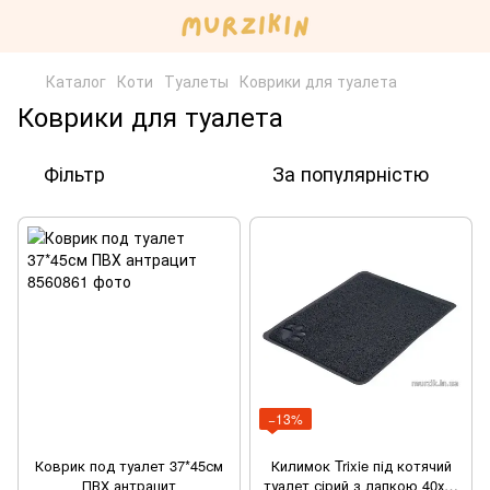
Каталог
Коти
Туалеты
Коврики для туалета
Коврики для туалета
Фільтр
За популярністю
−13%
Коврик под туалет 37*45см
Килимок Trixie під котячий
ПВХ антрацит
туалет сірий з лапкою 40х60