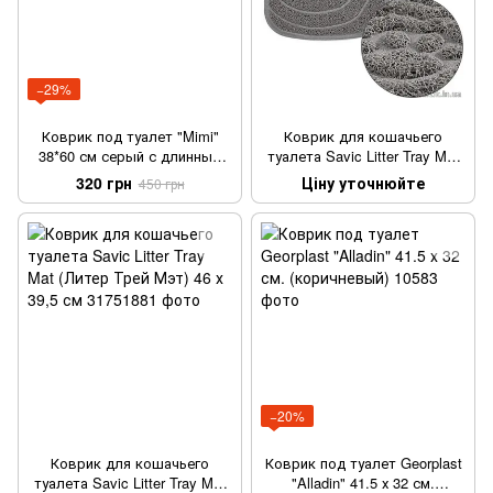
−29%
Коврик под туалет "Mimi"
Коврик для кошачьего
38*60 см серый с длинным
туалета Savic Litter Tray Mat
ворсом
(Литер Трей Мэт) 56,5 х 39,5
320 грн
Ціну уточнюйте
450 грн
см
−20%
Коврик для кошачьего
Коврик под туалет Georplast
туалета Savic Litter Tray Mat
"Alladin" 41.5 х 32 см.