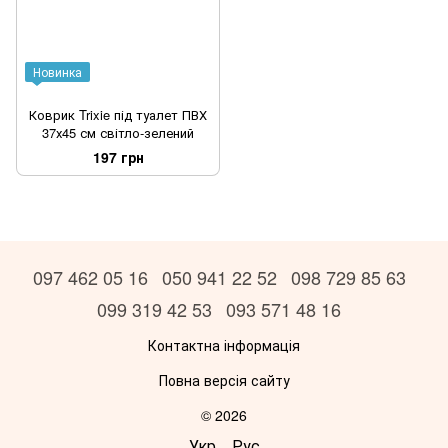
Новинка
Коврик Trixie під туалет ПВХ
37х45 см світло-зелений
197 грн
097 462 05 16
050 941 22 52
098 729 85 63
099 319 42 53
093 571 48 16
Контактна інформація
Повна версія сайту
© 2026
Укр
Рус