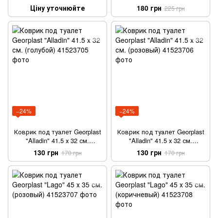
(Литер Трей Мэт) 46 х 39,5 см
(коричневый)
Ціну уточнюйте
180 грн
225 грн
−24%
−24%
Коврик под туалет Georplast
Коврик под туалет Georplast
"Alladin" 41.5 х 32 см.
"Alladin" 41.5 х 32 см.
(голубой)
(розовый)
130 грн
130 грн
170 грн
170 грн