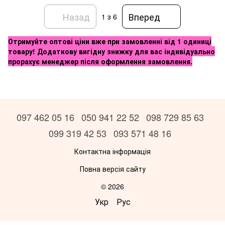
Назад
Вперед
1
з 6
Отримуйте оптові ціни вже при замовленні від 1 одиниці
товару! Додаткову вигідну знижку для вас індивідуально
прорахує менеджер після оформлення замовлення.
097 462 05 16
050 941 22 52
098 729 85 63
099 319 42 53
093 571 48 16
Контактна інформація
Повна версія сайту
© 2026
Укр
Рус