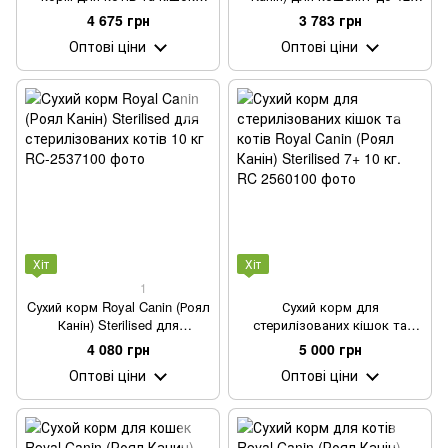
British Shorthair 10 кг.
місяців Kitten 10 кг.
4 675 грн
3 783 грн
Оптові ціни
Оптові ціни
Хіт
Хіт
1
Cухий корм Royal Canin (Роял
Сухий корм для
Канін) Sterilised для
стерилізованих кішок та
стерилізованих котів 10 кг
котів Royal Canin (Роял Канін)
4 080 грн
5 000 грн
Sterilised 7+ 10 кг.
Оптові ціни
Оптові ціни