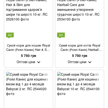
Хіт
Хіт
Сухой корм для кошек Royal
Сухий корм для котів Royal
Canin (Роял Канин) Hair & Skin
Canin (Роял Канін) Hairball
для підтримання здоров’я
Care для зменшення
5 750 грн
5 750 грн
шкіри та шерсті 10 кг.
утворення грудочок шерсті
Оптові ціни
Оптові ціни
10 кг.