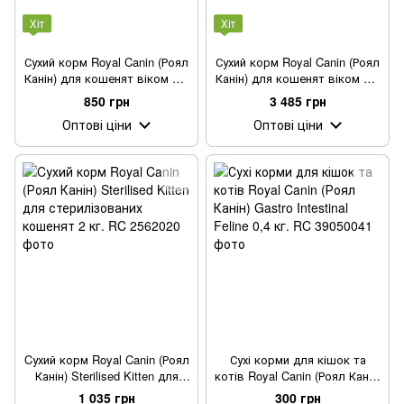
Хіт
Хіт
Сухий корм Royal Canin (Роял
Сухий корм Royal Canin (Роял
Канін) для кошенят віком від
Канін) для кошенят віком від
1 до 4 місяців Babycat 2 кг.
1 до 4 місяців Babycat 10 кг.
850 грн
3 485 грн
Оптові ціни
Оптові ціни
Cухий корм Royal Canin (Роял
Сухі корми для кішок та
Канін) Sterilised Kitten для
котів Royal Canin (Роял Канін)
стерилізованих кошенят 2 кг.
Gastro Intestinal Feline 0,4 кг.
1 035 грн
300 грн