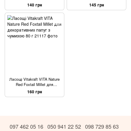
декоративних папуг з медом і
хвилястих папуг з інжиром
140 грн
145 грн
фруктами та яйцем 3 шт/уп
ківі та бананом 90 г / 3 шт
Ласощі Vitakraft VITA Nature
Red Foxtail Millet для
декоративних папуг з
160 грн
чумизою 80 г
097 462 05 16
050 941 22 52
098 729 85 63