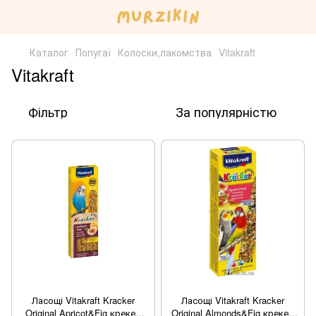
Каталог
Попугаї
Колоски,лакомства
Vitakraft
Vitakraft
Фільтр
За популярністю
Ласощі Vitakraft Kracker
Ласощі Vitakraft Kracker
Original Apricot&Fig крекер
Original Almonds&Fig крекер