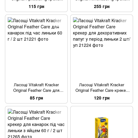
для декоративних папуг з
для великих австралійських
115 грн
255 грн
фруктами 2 шт/уп
папуг фруктовий 2 шт/уп
Ласощі Vitakraft Kracker
Ласощі Vitakraft Kracker
Original Feather Care для
Original Feather Care крекер
канарок під час линьки 60 г /
для декоративних папуг у
85 грн
120 грн
2 шт
період линьки 2 шт/уп