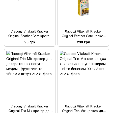
Ласощі Vitakraft Kracker
Ласощі Vitakraft Kracker
Original Feather Care крекер
Original Feather Care крекер
для канарок під час линьки з
для середніх папуг та ара у
95 грн
230 грн
яйцем 60 г / 2 шт
період линьки 2 шт/уп
Ласощі Vitakraft Kracker
Ласощі Vitakraft Kracker
Original Trio-Mix крекер для
Original Trio-Mix крекер для