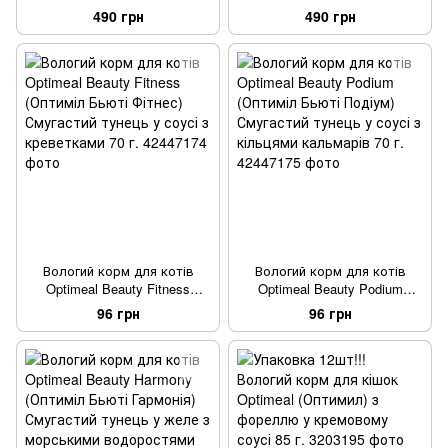
травленням Optimeal
(Оптиміл) з ефектом
490 грн
490 грн
(Оптиміл) з ягнятком та філе
виведення шерсті, з качкою
індички у соусі 85 г.
та шматками печінки у
яблучному желі 85 г.
Вологий корм для котів
Вологий корм для котів
Optimeal Beauty Fitness
Optimeal Beauty Podium
(Оптиміл Бьюті Фітнес)
(Оптиміл Бьюті Подіум)
96 грн
96 грн
Смугастий тунець у соусі з
Смугастий тунець у соусі з
креветками 70 г.
кільцями кальмарів 70 г.