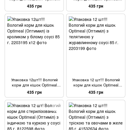
(Оптиміл) з куркою 85 г.
(Оптиміл) з ягням та
435 грн
435 грн
овочами, в желе, 85 г.
Упаковка 12шт!!! Вологий
Упаковка 12 шт!!! Вологий
корм для кішок Optimeal
корм для кішок Optimeal
(Оптимил) із кроликом у
(Оптиміл) з телятиною у
435 грн
435 грн
білому соусі 85 г.
журавлинному соусі 85 г.