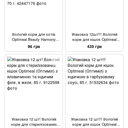
Вологий корм для котів
Упаковка 12шт!!! Вологий
Optimeal Beauty Harmony
корм для кішок Optimeal
(Оптиміл Бьюті Гармонія)
(Оптимил) з фореллю у
96 грн
435 грн
Смугастий тунець у желе з
кремовому соусі 85 г.
морськими водоростями 70
г.
Упаковка 12 шт! Вологий
Упаковка 12 шт!!! Вологий
корм для стерилізованих
корм для кішок Optimeal