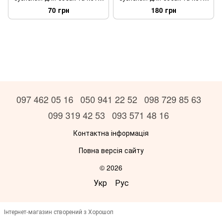
10 мл
50 мл
70 грн
180 грн
097 462 05 16
050 941 22 52
098 729 85 63
099 319 42 53
093 571 48 16
Контактна інформація
Повна версія сайту
© 2026
Укр
Рус
Інтернет-магазин створений з Хорошоп