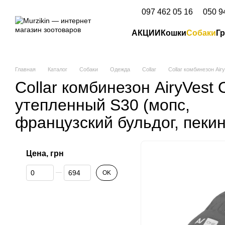
Перейти к основному контенту
097 462 05 16
050 9
АКЦИИ
Кошки
Собаки
Г
Главная
Каталог
Собаки
Одежда
Collar
Collar комбинезон Ai
Collar комбинезон AiryVest
утепленный S30 (мопс,
французский бульдог, пекин
Цена, грн
От Цена, грн
До Цена, грн
OK