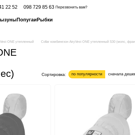
41 22 52
098 729 85 63
Перезвонить вам?
рызуны
Попугаи
Рыбки
ryVest ONE утепленный
Collar комбинезон AiryVest ONE утепленный S30 (мопс, фран
 ONE
ес)
по популярности
сначала деше
Сортировка: