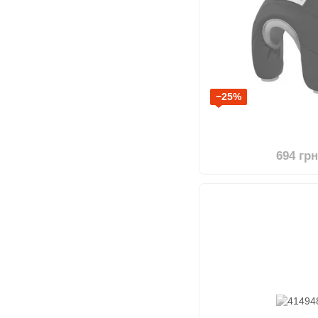
−25%
694 гр