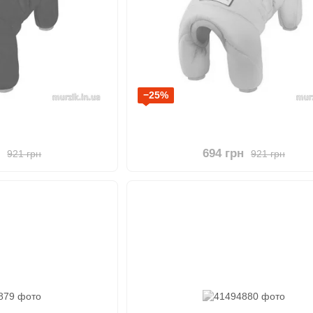
−25%
н
694 грн
921 грн
921 грн