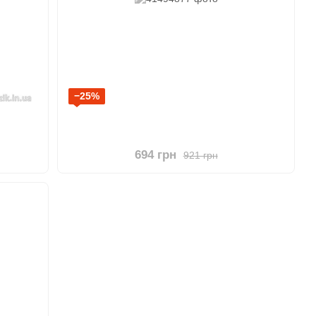
−25%
694 грн
921 грн