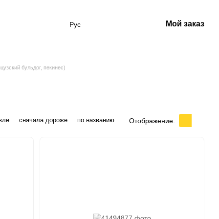
Мой заказ
Рус
цузский бульдог, пекинес)
вле
сначала дороже
по названию
Отображение: