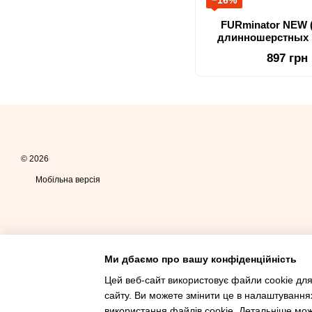
−16%
FURminator NEW 
длинношерстных 
897 грн
© 2026
Мобільна версія
Ми дбаємо про вашу конфіденційність
Цей веб-сайт використовує файли cookie для
сайту. Ви можете змінити це в налаштування
Інтернет-магазин створений з Хорошоп
використання файлів cookie. Детальніше мо