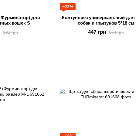
−22%
(Фурминатор) для
Колтунорез универсальный для 
тных кошек S
собак и грызунов 5*18 см
н
447 грн
991 грн
574 грн