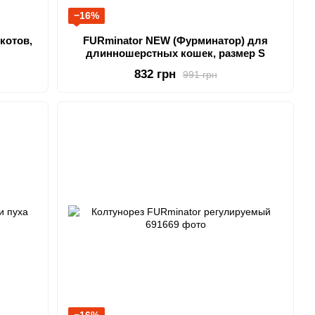
−16%
котов,
FURminator NEW (Фурминатор) для
длинношерстных кошек, размер S
832 грн
991 грн