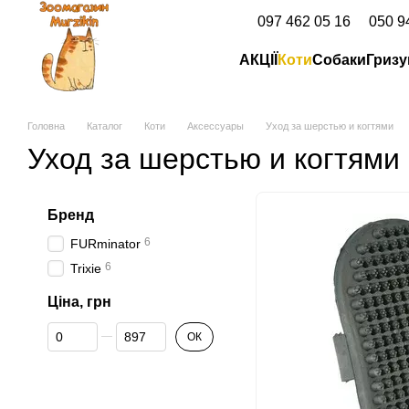
Перейти до основного контенту
097 462 05 16
050 9
АКЦІЇ
Коти
Собаки
Гризу
Головна
Каталог
Коти
Аксессуары
Уход за шерстью и когтями
Уход за шерстью и когтями
Бренд
6
FURminator
6
Trixie
Ціна, грн
Від Ціна, грн
До Ціна, грн
ОК