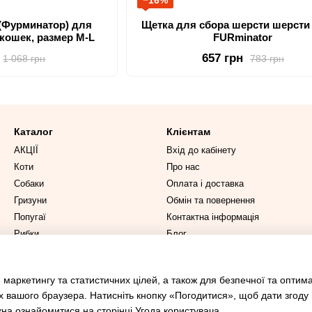
−16%
(Фурминатор) для
Щетка для сбора шерсти шерсти 
кошек, размер M-L
FURminator
657 грн
1 068 грн
783 грн
Каталог
Клієнтам
АКЦІЇ
Вхід до кабінету
Коти
Про нас
Собаки
Оплата і доставка
Гризуни
Обмін та повернення
Попугаї
Контактна інформація
Рибки
Блог
Ми в соцмережах
 маркетингу та статистичних цілей, а також для безпечної та оптим
х вашого браузера. Натисніть кнопку «Погодитися», щоб дати згоду
жна ознайомитися на сторінці
Угода користувача
.