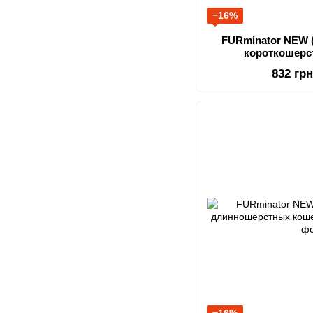
−16%
FURminator NEW 
короткошерс
832 гр