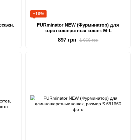
−16%
ссажн.
FURminator NEW (Фурминатор) для
короткошерстных кошек M-L
897 грн
1 068 грн