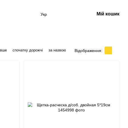
Мій кошик
Укр
евше
спочатку дорожчі
за назвою
Відображення: