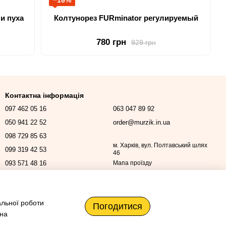
−16%
и пуха
Колтунорез FURminator регулируемый
780 грн
929 грн
Контактна інформація
097 462 05 16
063 047 89 92
050 941 22 52
order@murzik.in.ua
098 729 85 63
м. Харків, вул. Полтавський шлях
099 319 42 53
46
093 571 48 16
Мапа проїзду
Передзвонити вам?
альної роботи
Погодитися
 на