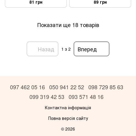
81 грн
89 грн
котів, вологий корм, пауч 85г
консерви для котів, вологий
, 0.085 кг.
корм, пауч 85г , 0.085 кг.
Показати ще 18 товарів
Назад
Вперед
1
з 2
097 462 05 16
050 941 22 52
098 729 85 63
099 319 42 53
093 571 48 16
Контактна інформація
Повна версія сайту
© 2026