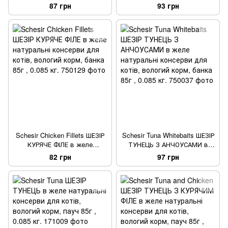
желе натуральні консерви
та рисом в бульйоні
87 грн
93 грн
для кошенят, вологий корм,
натуральні консерви для
банка 85г , 0.085 кг.
котів, вологий корм, банка
85г , 0.085 кг.
Schesir Chicken Fillets ШЕЗІР
Schesir Tuna Whitebaits ШЕЗІР
КУРЯЧЕ ФІЛЕ в желе
ТУНЕЦЬ З АНЧОУСАМИ в
натуральні консерви для
желе натуральні консерви
82 грн
97 грн
котів, вологий корм, банка
для котів, вологий корм,
85г , 0.085 кг.
банка 85г , 0.085 кг.