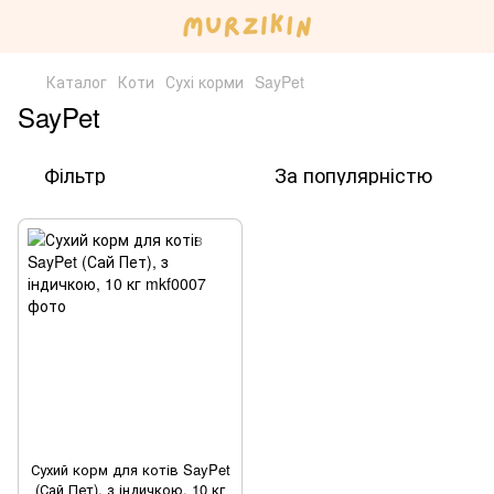
Каталог
Коти
Сухі корми
SayPet
SayPet
Фільтр
За популярністю
Сухий корм для котів SayPet
(Сай Пет), з індичкою, 10 кг