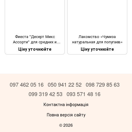
Фиеста "Десерт Микс
Лакомство «Чумиза
Ассорти" для средних и
натуральная для попугаев»
крупных попугаев 100 г
Ціну уточнюйте
Ціну уточнюйте
097 462 05 16
050 941 22 52
098 729 85 63
099 319 42 53
093 571 48 16
Контактна інформація
Повна версія сайту
© 2026