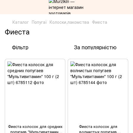
Каталог
Попугаї
Колоски,лакомства
Фиеста
Фиеста
Фільтр
За популярністю
Фиеста колосок для средних
Фиеста колосок для
попугаев "Мультивитамин"
волнистых попугаев