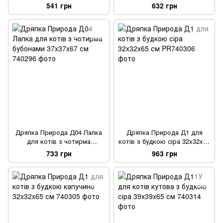
см
36х36х67 см
541 грн
632 грн
Дряпка Природа Д04 Лапка
Дряпка Природа Д1 для
для котів з чотирма
котів з будкою сіра 32x32x65
бубонами 37x37x67 см
см
733 грн
963 грн