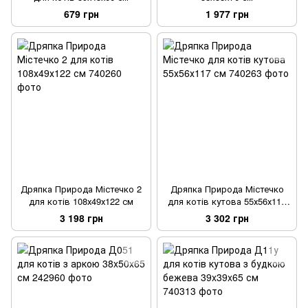
679 грн
1 977 грн
Дряпка Природа Містечко 2
Дряпка Природа Містечко
для котів 108х49х122 см
для котів кутова 55х56х117
см
3 198 грн
3 302 грн