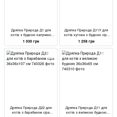
Дряпка Природа Д1 для
Дряпка Природа Д11У для
котів з будкою капучино
котів кутова з будкою сіра
32x32x65 см
39x39x65 см
1 030 грн
1 258 грн
Дряпка Природа Д22 для
Дряпка Природа Д11 для
котів з барабаном сіра
котів з великою будкою
36x36x107 см
36x36x65 см