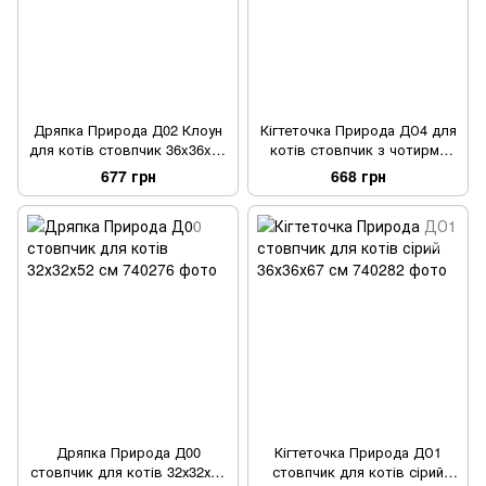
Дряпка Природа Д02 Клоун
Кігтеточка Природа ДО4 для
для котів стовпчик 36x36x70
котів стовпчик з чотирма
см
бубонами сірий 36х36х67 см
677 грн
668 грн
Дряпка Природа Д00
Кігтеточка Природа ДО1
стовпчик для котів 32х32х52
стовпчик для котів сірий