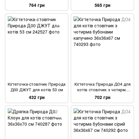
cм
см
764 грн
565 грн
Кігтеточка-стовпчик Природа
Кігтеточка Природа ДО4 для
Д00 ДЖУТ для котів 53 см
котів стовпчик з чотирма
бубонами капучино 36х36х67
432 грн
702 грн
см