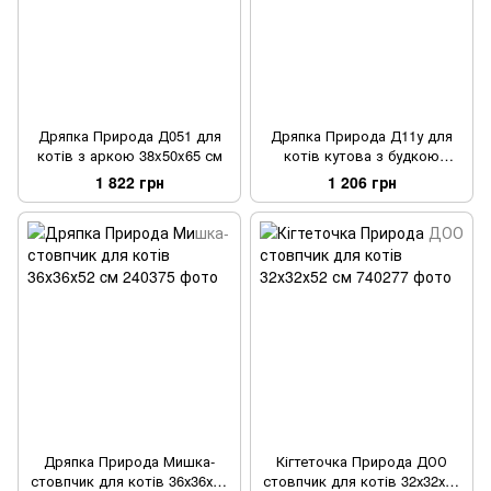
Дряпка Природа Д051 для
Дряпка Природа Д11у для
котів з аркою 38x50x65 см
котів кутова з будкою
бежева 39x39x65 см
1 822 грн
1 206 грн
Дряпка Природа Мишка-
Кігтеточка Природа ДОО
стовпчик для котів 36х36х52
стовпчик для котів 32х32х52