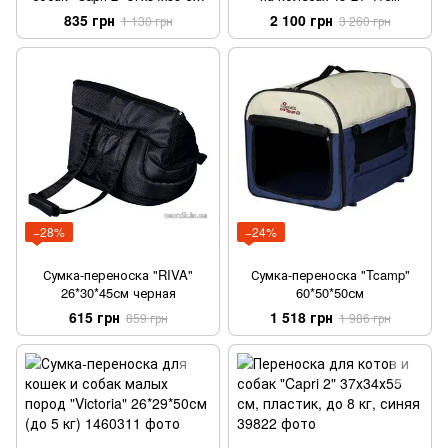
пластик, до 8 кг, серая
835 грн
2 100 грн
1 130 грн
3 260 грн
−28%
−24%
Сумка-переноска "RIVA"
Сумка-переноска "Tcamp"
26*30*45см черная
60*50*50см
615 грн
1 518 грн
859 грн
1 986 грн