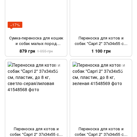
−17%
Сумка-переноска для кошек
Переноска для котов и
и собак малых пород
собак "Capri 2" 37х34х55 см,
"Victoria" 26*29*50см (до 5 кг)
пластик, до 8 кг, синяя
879 грн
1 100 грн
1 055 грн
Переноска для котов и
Переноска для котов и
собак "Capri 2" 37х34х55 см,
собак "Capri 2" 37х34х55 см,