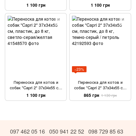
пластик, до 8 кг, светло-
пластик, до 8 кг, зеленая
1 100 грн
1 100 грн
серая/лиловая
−23%
Переноска для котов и
Переноска для котов и
собак "Capri 2" 37х34х55 см,
собак "Capri 2" 37х34х55 см,
пластик, до 8 кг, светло-
пластик, до 8 кг, темно-
1 100 грн
865 грн
1 130 грн
серая/желтая
серый / петроль
097 462 05 16
050 941 22 52
098 729 85 63