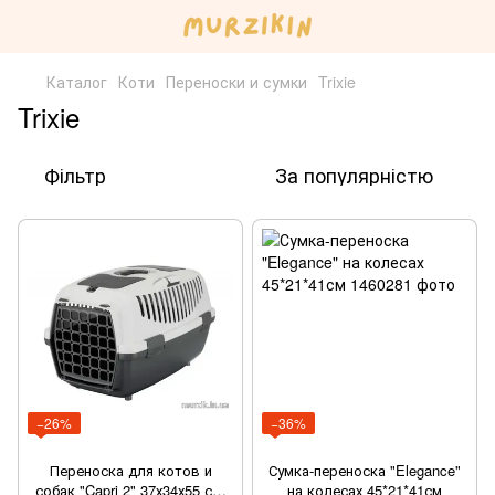
Каталог
Коти
Переноски и сумки
Trixie
Trixie
Фільтр
За популярністю
−26%
−36%
Переноска для котов и
Сумка-переноска "Elegance"
собак "Capri 2" 37х34х55 см,
на колесах 45*21*41см