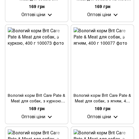
яловичиною та індичкою,
400 г
169 грн
169 грн
400 г
Оптові ціни
Оптові ціни
Вологий корм Brit Care Pate &
Вологий корм Brit Care Pate &
Meat для собак, з куркою,
Meat для собак, з ягням, 400
400 г
г
169 грн
169 грн
Оптові ціни
Оптові ціни