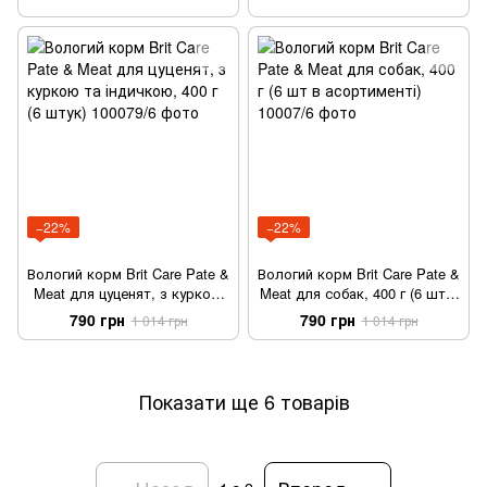
−22%
−22%
Вологий корм Brit Care Pate &
Вологий корм Brit Care Pate &
Meat для цуценят, з куркою
Meat для собак, 400 г (6 шт в
та індичкою, 400 г (6 штук)
асортименті)
790 грн
790 грн
1 014 грн
1 014 грн
Показати ще 6 товарів