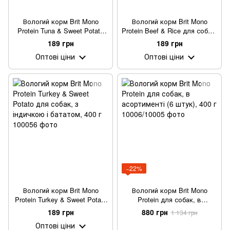
Вологий корм Brit Mono
Вологий корм Brit Mono
Protein Tuna & Sweet Potato
Protein Beef & Rice для собак,
для собак, з тунцем і
з яловичиною та рисом, 400
189 грн
189 грн
бататом, 400 г
г
Оптові ціни
Оптові ціни
−22%
Вологий корм Brit Mono
Вологий корм Brit Mono
Protein Turkey & Sweet Potato
Protein для собак, в
для собак, з індичкою і
асортименті (6 штук), 400 г
189 грн
880 грн
1 134 грн
бататом, 400 г
Оптові ціни