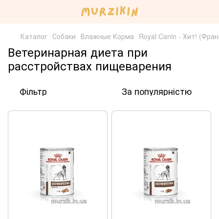
Каталог
Собаки
Влажные Корма
Royal Canin - Хит! (Фра
Ветеринарная диета при
расстройствах пищеварения
Фільтр
За популярністю