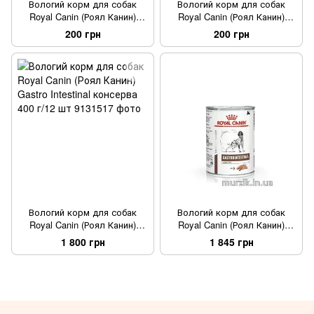
Вологий корм для собак
Вологий корм для собак
Royal Canin (Роял Канин)
Royal Canin (Роял Канин)
Gastro Intestinal Low Fat
Gastro Intestinal консерва 400
200 грн
200 грн
Canine консерва 410 г./1 шт
г./1 шт
Вологий корм для собак
Вологий корм для собак
Royal Canin (Роял Канин)
Royal Canin (Роял Канин)
Gastro Intestinal консерва 400
Gastro Intestinal Low Fat
1 800 грн
1 845 грн
г/12 шт
Canine консерва 410 г./12 шт