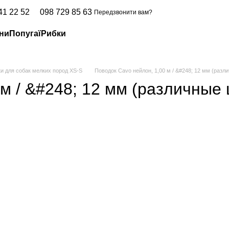
41 22 52
098 729 85 63
Передзвонити вам?
ни
Попугаї
Рибки
и для собак мелких пород XS-S
Поводок Cavo нейлон, 1,00 м / &#248; 12 мм (разл
м / &#248; 12 мм (различные 