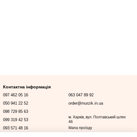
Контактна інформація
097 462 05 16
063 047 89 92
050 941 22 52
order@murzik.in.ua
098 729 85 63
м. Харків, вул. Полтавський шлях
099 319 42 53
46
093 571 48 16
Мапа проїзду
Передзвонити вам?