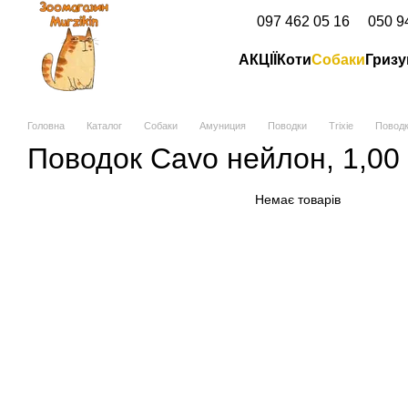
Перейти до основного контенту
097 462 05 16
050 9
АКЦІЇ
Коти
Собаки
Гризу
Головна
Каталог
Собаки
Амуниция
Поводки
Trixie
Поводк
Поводок Cavo нейлон, 1,00 
Немає товарів