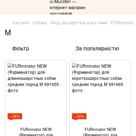
Каталог
Собаки
Уход за шерстью и когтями
FURminator
M
Фільтр
За популярністю
−16%
−12%
FURminator NEW
FURminator NEW
(Фурминатор) для
(Фурминатор) для