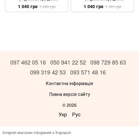
длинношерстных собак
короткошерстных собак
1 040 грн
1 040 грн
1 240 грн
1 181 грн
средних пород M
средних пород M
097 462 05 16
050 941 22 52
098 729 85 63
099 319 42 53
093 571 48 16
Контактна інформація
Повна версія сайту
© 2026
Укр
Рус
Інтернет-магазин створений з Хорошоп