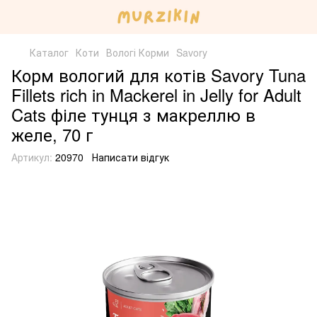
Каталог
Коти
Вологі Корми
Savory
Корм вологий для котів Savory Tuna
Fillets rich in Mackerel in Jelly for Adult
Cats філе тунця з макреллю в
желе, 70 г
Артикул:
20970
Написати відгук