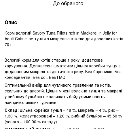
До обраного
Опис
Корм вологий Savory Tuna Fillets rich in Mackerel in Jelly for
Adult Cats філе тунця з макреллю в желе для дорослих котів,
70 г
Вологий корм для котів старше 1 року, додаткове
харчування. Делікатесні шматочки цільної корейки тунця з
додаванням макрелі та дієтичного рису. Без барвників. Без
консервантів. Без сої. Без ГМО.
Оптимальний вибір для чутливого травлення та котів,
схильних до алергій. Цільні м'ясні волокна тунця та макрелі
у рибному бульйоні не залишать байдужими навіть
найпримхливіших гурманів.
Склад
: цільна корейка тунця – 48 %, макрель – 4 %, рис –
1.30 %, желеутворювачі – 1.20 %, рибний бульйон – 45.50 %
(усього – 100.00 % складу).