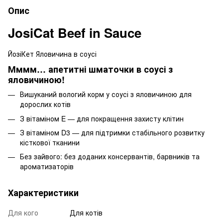
Опис
JosiCat Beef in Sauce
ЙозіКет Яловичина в соусі
Мммм… апетитні шматочки в соусі з
яловичиною!
Вишуканий вологий корм у соусі з яловичиною для
дорослих котів
З вітаміном E — для покращення захисту клітин
З вітаміном D3 — для підтримки стабільного розвитку
кісткової тканини
Без зайвого: без доданих консервантів, барвників та
ароматизаторів
Характеристики
Для кого
Для котів