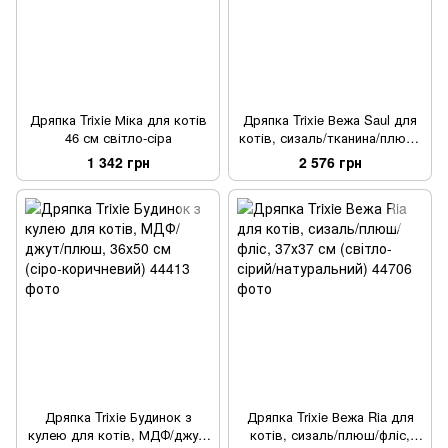
Дряпка Trixie Міка для котів
Дряпка Trixie Вежа Saul для
46 см світло-сіра
котів, сизаль/тканина/плюш/
фліс, 39х39х64 см (сірий/
1 342 грн
2 576 грн
білий)
Дряпка Trixie Будинок з
Дряпка Trixie Вежа Ria для
кулею для котів, МДФ/джут/
котів, сизаль/плюш/фліс,