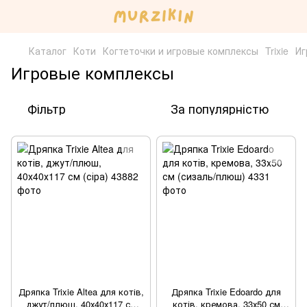
Каталог
Коти
Когтеточки и игровые комплексы
Trixie
Иг
Игровые комплексы
Фільтр
За популярністю
Дряпка Trixie Altea для котів,
Дряпка Trixie Edoardo для
джут/плюш, 40х40х117 см
котів, кремова, 33х50 см