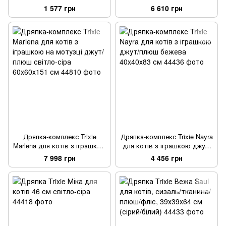
мотузці сизаль/плюш бежева
світло-сіра 45х45х147 см
1 577 грн
6 610 грн
36х36х43 см
Дряпка-комплекс Trixie
Дряпка-комплекс Trixie Nayra
Marlena для котів з іграшкою
для котів з іграшкою джут/
на мотузці джут/плюш
плюш бежева 40х40х83 см
7 998 грн
4 456 грн
світло-сіра 60х60х151 см