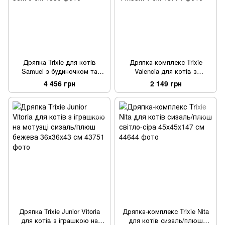
Дряпка Trixie для котів
Дряпка-комплекс Trixie
Samuel з будиночком та
Valencia для котів з
іграшкою на мотузці сизаль/
іграшкою на мотузці сизаль/
4 456 грн
2 149 грн
плюш бежева 36х70 см
плюш бежева 44х33х71 см
Дряпка Trixie Junior Vitoria
Дряпка-комплекс Trixie Nita
для котів з іграшкою на
для котів сизаль/плюш