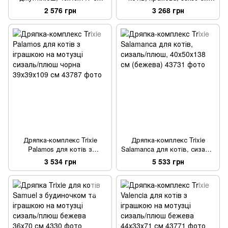
(сіра)
(сизаль/плюш)
2 576 грн
3 268 грн
Дряпка-комплекс Trixie
Дряпка-комплекс Trixie
Palamos для котів з
Salamanca для котів, сизаль/
іграшкою на мотузці сизаль/
плюш, 40х50х138 см (бежева)
3 534 грн
5 533 грн
плюш чорна 39х39х109 см