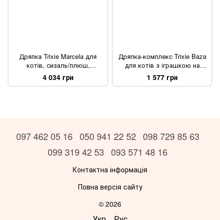
Дряпка Trixie Marcela для
Дряпка-комплекс Trixie Baza
котів, сизаль/плюш,
для котів з іграшкою на
53х43х60 см (сірий)
мотузці сизаль/плюш бежева
4 034 грн
1 577 грн
41х41х50 см
097 462 05 16
050 941 22 52
098 729 85 63
099 319 42 53
093 571 48 16
Контактна інформація
Повна версія сайту
© 2026
Укр
Рус