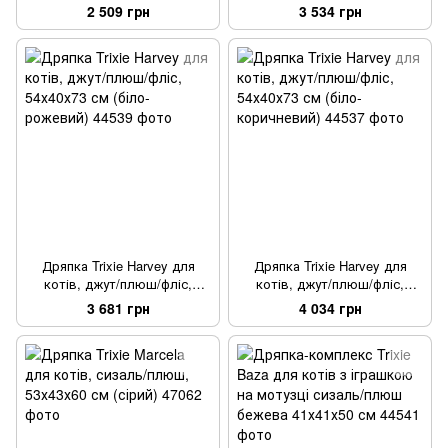
плюш, 36х50 см (сіро-
37х37 см (світло-сірий/
2 509 грн
3 534 грн
коричневий)
натуральний)
Дряпка Trixie Harvey для
Дряпка Trixie Harvey для
котів, джут/плюш/фліс,
котів, джут/плюш/фліс,
54х40х73 см (біло-рожевий)
54х40х73 см (біло-
3 681 грн
4 034 грн
коричневий)