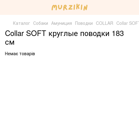
Каталог
Собаки
Амуниция
Поводки
COLLAR
Collar SOF
Collar SOFT круглые поводки 183
см
Немає товарів