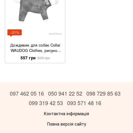
−31%
Дождевик для собак Collar
WAUDOG Clothes, рисунок
«NASA21», S30
557 грн
808 грн
097 462 05 16
050 941 22 52
098 729 85 63
099 319 42 53
093 571 48 16
Контактна інформація
Повна версія сайту