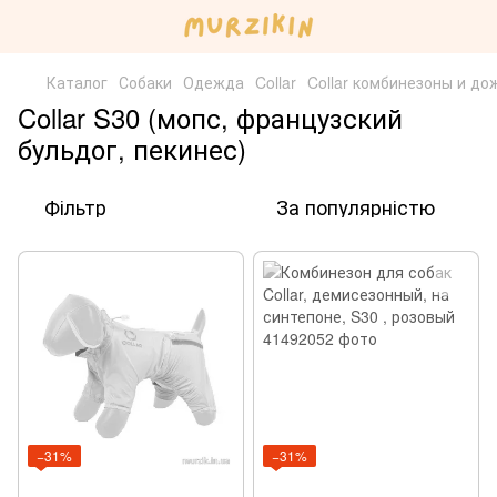
Каталог
Собаки
Одежда
Collar
Collar комбинезоны и до
Collar S30 (мопс, французский
бульдог, пекинес)
Фільтр
За популярністю
−31%
−31%