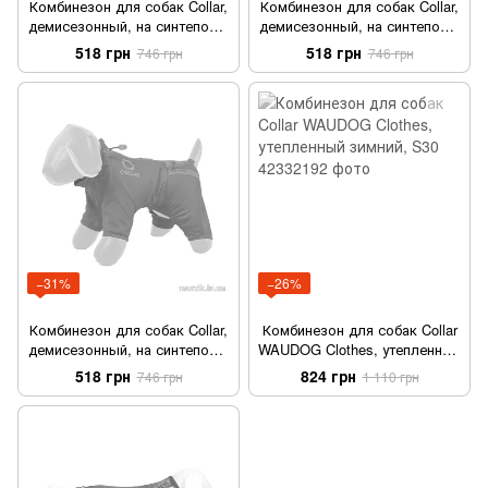
Комбинезон для собак Collar,
Комбинезон для собак Collar,
демисезонный, на синтепоне,
демисезонный, на синтепоне,
S30 , ментоловый
S30 , розовый
518 грн
518 грн
746 грн
746 грн
−31%
−26%
Комбинезон для собак Collar,
Комбинезон для собак Collar
демисезонный, на синтепоне,
WAUDOG Clothes, утепленный
S30 , синий
зимний, S30
518 грн
824 грн
746 грн
1 110 грн