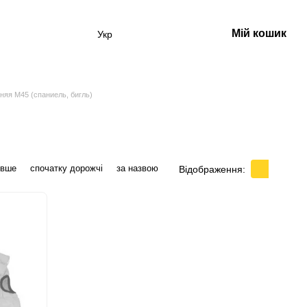
Мій кошик
Укр
нняя M45 (спаниель, бигль)
евше
спочатку дорожчі
за назвою
Відображення: