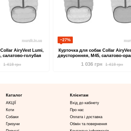
−27%
Collar AiryVest Lumi,
Курточка для собак Collar AiryVes
, салатово-голубая
двусторонняя, M45, салатово-ор
н
1 036 грн
1 418 грн
1 418 грн
Каталог
Клієнтам
АКЦІЇ
Вхід до кабінету
Коти
Про нас
Собаки
Оплата і доставка
Гризуни
Обмін та повернення
Попугаї
Контактна інформація