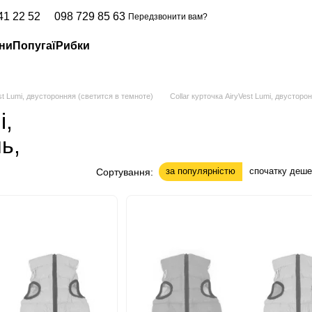
41 22 52
098 729 85 63
Передзвонити вам?
ни
Попугаї
Рибки
est Lumi, двусторонняя (светится в темноте)
Collar курточка AiryVest Lumi, двусторо
i,
ь,
за популярністю
спочатку деш
Сортування: