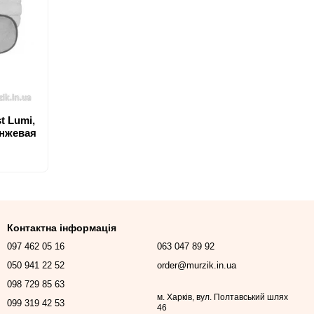
t Lumi,
анжевая
Контактна інформація
097 462 05 16
063 047 89 92
050 941 22 52
order@murzik.in.ua
098 729 85 63
м. Харків, вул. Полтавський шлях
099 319 42 53
46