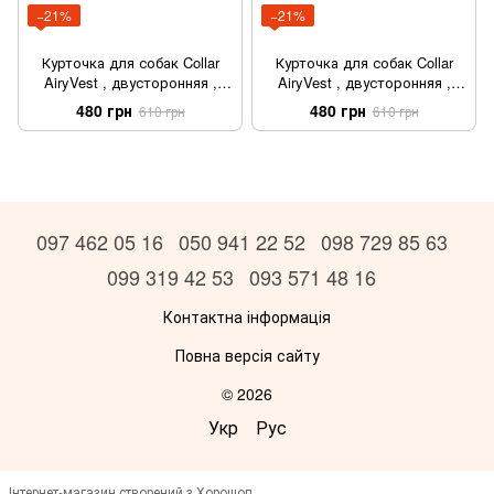
−21%
−21%
Курточка для собак Collar
Курточка для собак Collar
AiryVest , двусторонняя ,
AiryVest , двусторонняя ,
XS25, кораллово-серая
XS25, розово-фиолетовая
480 грн
480 грн
610 грн
610 грн
097 462 05 16
050 941 22 52
098 729 85 63
099 319 42 53
093 571 48 16
Контактна інформація
Повна версія сайту
© 2026
Укр
Рус
Інтернет-магазин створений з Хорошоп