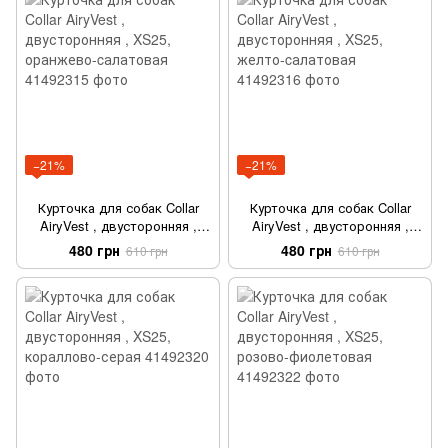
−21%
−21%
Курточка для собак Collar
Курточка для собак Collar
AiryVest , двусторонняя ,
AiryVest , двусторонняя ,
XS25, оранжево-cалатовая
XS25, желто-cалатовая
480 грн
480 грн
610 грн
610 грн