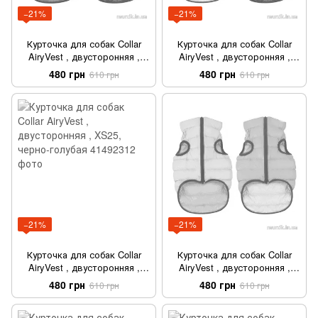
−21%
−21%
Курточка для собак Collar
Курточка для собак Collar
AiryVest , двусторонняя ,
AiryVest , двусторонняя ,
XS25, красно-черная
XS25, салатово-черная
480 грн
480 грн
610 грн
610 грн
−21%
−21%
Курточка для собак Collar
Курточка для собак Collar
AiryVest , двусторонняя ,
AiryVest , двусторонняя ,
XS25, черно-голубая
XS25, cалатово-голубая
480 грн
480 грн
610 грн
610 грн