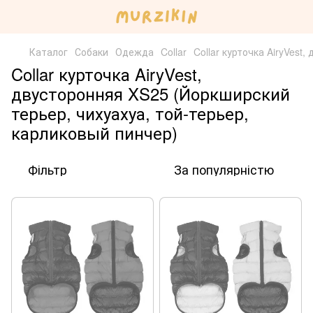
Каталог
Собаки
Одежда
Collar
Collar курточка AiryVest
Collar курточка AiryVest,
двусторонняя XS25 (Йоркширский
терьер, чихуахуа, той-терьер,
карликовый пинчер)
Фільтр
За популярністю