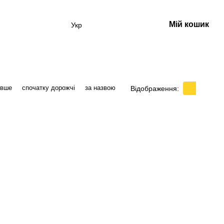
Мій кошик
Укр
евше
спочатку дорожчі
за назвою
Відображення: