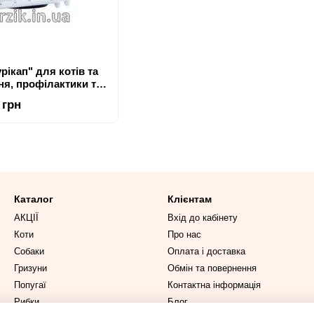
рікап" для котів та
ня, профілактики та
ювань вух) 100 мл
 грн
Каталог
Клієнтам
АКЦІЇ
Вхід до кабінету
Коти
Про нас
Собаки
Оплата і доставка
Гризуни
Обмін та повернення
Попугаї
Контактна інформація
Рибки
Блог