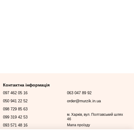
Контактна інформація
097 462 05 16
063 047 89 92
050 941 22 52
order@murzik.in.ua
098 729 85 63
м. Харків, вул. Полтавський шлях
099 319 42 53
46
093 571 48 16
Мапа проїзду
Передзвонити вам?