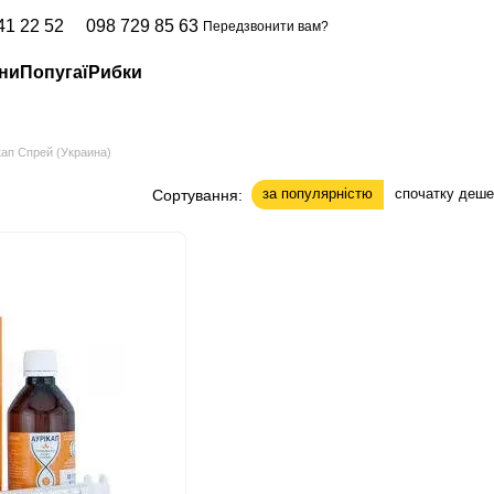
41 22 52
098 729 85 63
Передзвонити вам?
ни
Попугаї
Рибки
ап Спрей (Украина)
за популярністю
спочатку деш
Сортування: