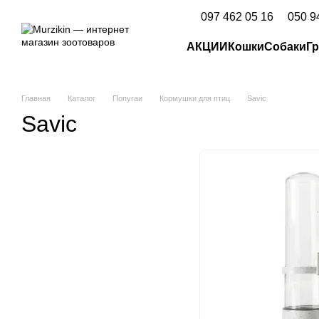
Перейти к основному контенту
097 462 05 16
050 9
АКЦИИ
Кошки
Собаки
Г
Главная
Каталог
Попугаи
Кормушки для птиц
Savic
Savic