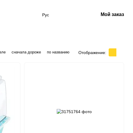
Мой заказ
Рус
вле
сначала дороже
по названию
Отображение: