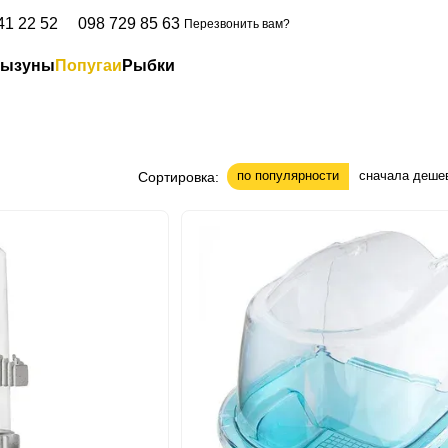
41 22 52
098 729 85 63
Перезвонить вам?
рызуны
Попугаи
Рыбки
по популярности
сначала деше
Сортировка: