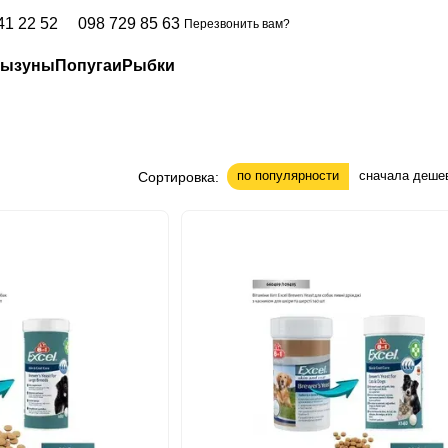
41 22 52
098 729 85 63
Перезвонить вам?
рызуны
Попугаи
Рыбки
по популярности
сначала деше
Сортировка: