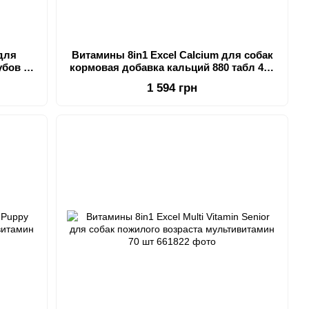
 для
Витамины 8in1 Excel Calcium для собак
убов и
кормовая добавка кальций 880 табл 400
г
1 594 грн