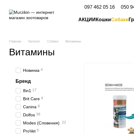
Перейти к основному контенту
097 462 05 16
050 9
АКЦИИ
Кошки
Собаки
Г
Главная
Каталог
Собаки
Витамины
Витамины
4
Новинка
Бренд
17
8in1
4
Brit Care
8
Canina
36
Dolfos
22
Modes (Словения)
5
ProVet