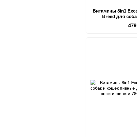
Витамины 8in1 Excel
Breed для соб
мультивит
479