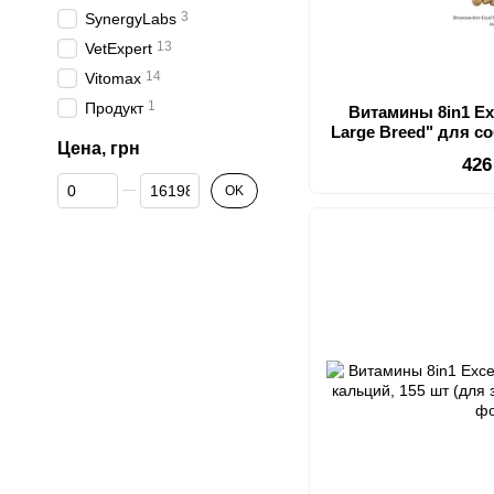
3
SynergyLabs
13
VetExpert
14
Vitomax
1
Продукт
Витамины 8in1 Ex
Large Breed" для с
Цена, грн
пивные дрожжи с ч
426
кожи и
От Цена, грн
До Цена, грн
OK