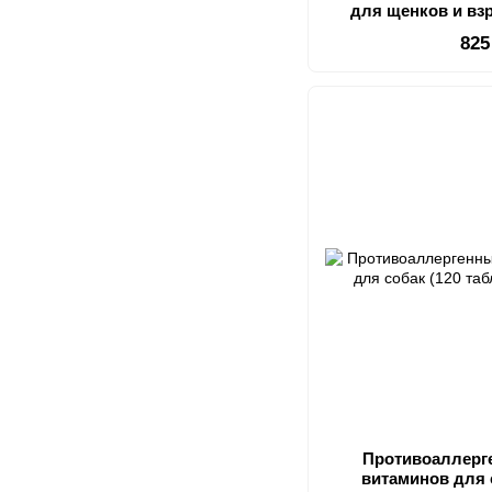
для щенков и вз
сустав
825
Противоаллерг
витаминов для с