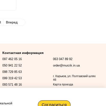
абл.)
8
Вперед
Контактная информация
097 462 05 16
063 047 89 92
050 941 22 52
order@murzik.in.ua
098 729 85 63
г. Харьков, ул. Полтавский шлях
099 319 42 53
46
093 571 48 16
Карта проезда
Перезвонить вам?
имальной
Согласиться