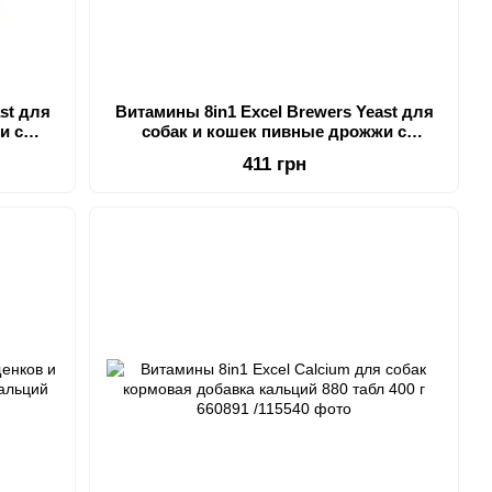
st для
Витамины 8in1 Excel Brewers Yeast для
и с
собак и кошек пивные дрожжи с
40 шт
чесноком для кожи и шерсти 260 шт
411 грн