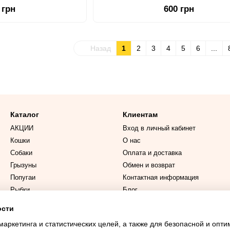
и хондроитином для собак (75 т
 грн
600 грн
Назад
1
2
3
4
5
6
...
Каталог
Клиентам
АКЦИИ
Вход в личный кабинет
Кошки
О нас
Собаки
Оплата и доставка
Грызуны
Обмен и возврат
Попугаи
Контактная информация
Рыбки
Блог
ости
Мы в соцсетях
маркетинга и статистических целей, а также для безопасной и опт