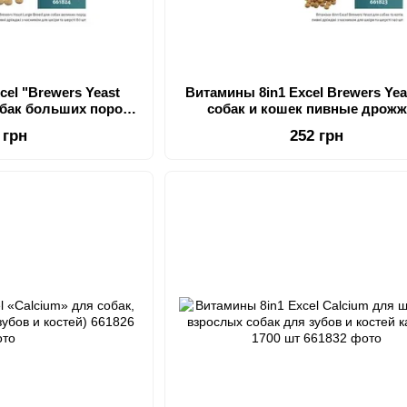
cel "Brewers Yeast
Витамины 8in1 Excel Brewers Yea
обак больших пород,
собак и кошек пивные дрожж
есноком, 80 шт (для
чесноком для кожи и шерсти 1
 грн
252 грн
 шерсти)