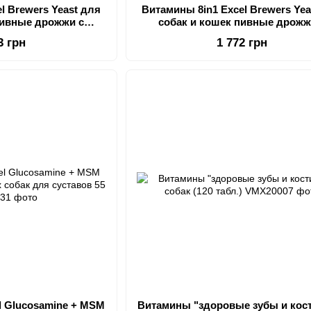
l Brewers Yeast для
Витамины 8in1 Excel Brewers Yea
пивные дрожжи с
собак и кошек пивные дрожж
и и шерсти 780 шт
чесноком для кожи и шерсти 14
3 грн
1 772 грн
l Glucosamine + MSM
Витамины "здоровые зубы и кос