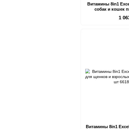
Витамины 8in1 Exce
собак и кошек 
чесноком для кож
1 06
Витамины 8in1 Exce