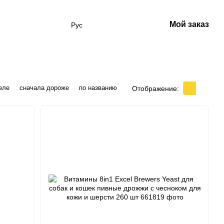
Мой заказ
Рус
вле
сначала дороже
по названию
Отображение: