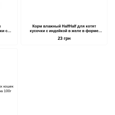
я
Корм влажный HalfHalf для котят
ки с
кусочки с индейкой в ​​желе в форме
100г
пауча 100г
23 грн