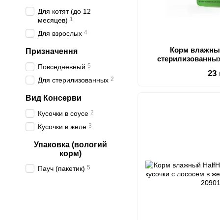
Для котят (до 12
1
месяцев)
4
Для взрослых
Корм влажный
Призначення
стерилизованных
5
Повседневный
индейкой в ​​желе
23
2
Для стерилизованных
Вид Консерви
2
Кусочки в соусе
3
Кусочки в желе
Упаковка (вологий
корм)
5
Пауч (пакетик)