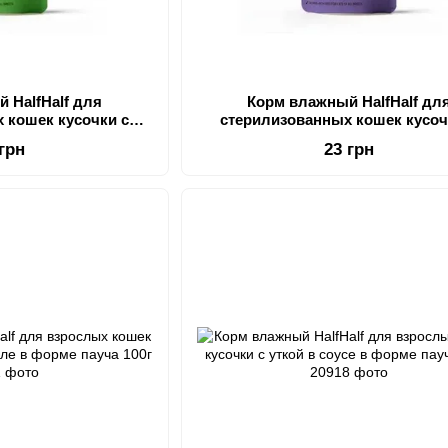
 HalfHalf для
Корм влажный HalfHalf дл
 кошек кусочки с
стерилизованных кошек кусоч
 в форме пауча 100г
тунцем в соусе в форме пауча 
 грн
23 грн