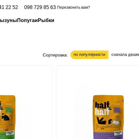
41 22 52
098 729 85 63
Перезвонить вам?
рызуны
Попугаи
Рыбки
по популярности
сначала деше
Сортировка: