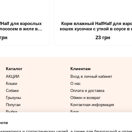
fHalf для взрослых
Корм влажный HalfHalf для вз
 лососем в желе в
кошек кусочки с уткой в ​​соусе 
ауча 100г
пауча 100г
 грн
23 грн
Каталог
Клиентам
АКЦИИ
Вход в личный кабинет
Кошки
О нас
Собаки
Оплата и доставка
Грызуны
Обмен и возврат
Попугаи
Контактная информация
Рыбки
Блог
ости
Мы в соцсетях
маркетинга и статистических целей, а также для безопасной и опт