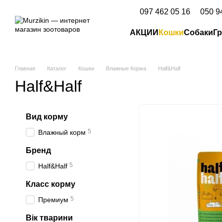
Перейти к основному контенту
097 462 05 16
050 9
АКЦИИ
Кошки
Собаки
Г
Главная
Каталог
Кошки
Влажные Корма
Half&Half
Half&Half
Вид корму
5
Влажный корм
Бренд
5
Half&Half
Класс корму
5
Премиум
Вік тварини