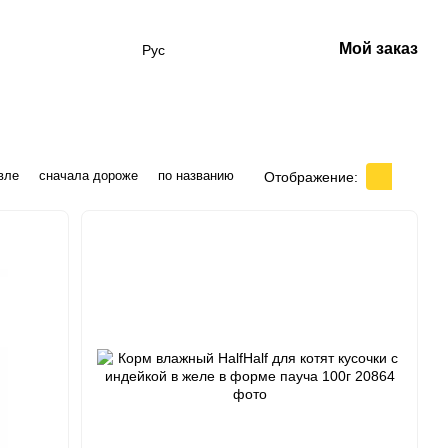
Мой заказ
Рус
вле
сначала дороже
по названию
Отображение: