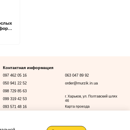
рослых
в форме
Контактная информация
097 462 05 16
063 047 89 92
050 941 22 52
order@murzik.in.ua
098 729 85 63
г. Харьков, ул. Полтавский шлях
099 319 42 53
46
093 571 48 16
Карта проезда
Перезвонить вам?
имальной