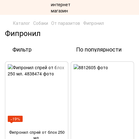
Каталог
Собаки
От паразитов
Фипронил
Фипронил
Фильтр
По популярности
−19%
Фипронил спрей от блох 250
мл.