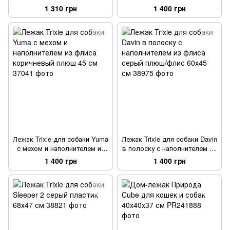
пенопластовой подкладкой
флиса коричневый плюш 60
1 310 грн
1 400 грн
серый, хлопок/флис 65х55 см
см
Лежак Trixie для собаки Yuma
Лежак Trixie для собаки Davin
с мехом и наполнителем из
в полоску с наполнителем из
флиса коричневый плюш 45
флиса серый плюш/флис
1 400 грн
1 400 грн
см
60х45 см