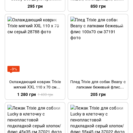
белый/красный 47х38 см
нейлон XL–XXL 100 х 60 см
295 грн
850 грн
−9%
Охлаждающий коврик Trixie
Плед Trixie для собак Beany с
мягкий XXL 110 х 70 см
лапками бежевый флис
серый
100х70 см
1 280 грн
205 грн
1 400 грн