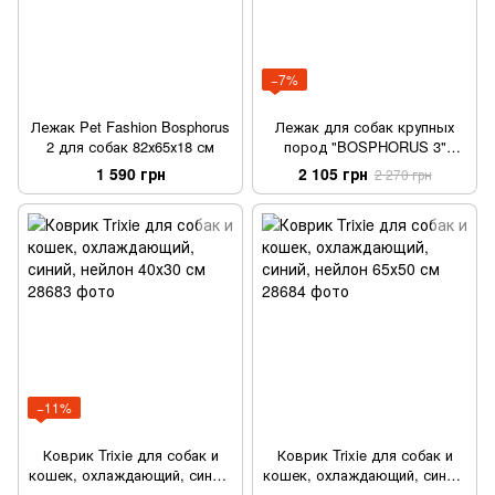
−7%
Лежак Pet Fashion Bosphorus
Лежак для собак крупных
2 для собак 82х65х18 см
пород "BOSPHORUS 3"
(95*78*24)см
1 590 грн
2 105 грн
2 270 грн
−11%
Коврик Trixie для собак и
Коврик Trixie для собак и
кошек, охлаждающий, синий,
кошек, охлаждающий, синий,
нейлон 40х30 см
нейлон 65х50 см