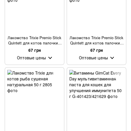
Лакомство Trixie Premio Stick
Лакомство Trixie Premio Stick
Quintett для котов палочки с
Quintett для котов палочки с
лососем и форелью 5 г 5 шт
ягненком и индейкой 5 г 5 шт
67 грн
67 грн
Оптовые цены
Оптовые цены