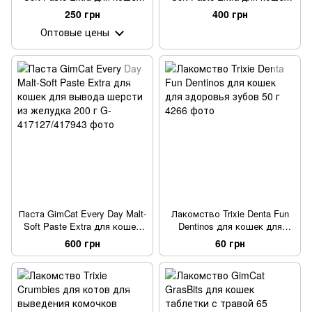
для вывода шерсти из
для вывода шерсти из
250 грн
400 грн
желудка 50 г
желудка 100 г
Оптовые цены
Паста GimCat Every Day Malt-
Лакомство Trixie Denta Fun
Soft Paste Extra для кошек
Dentinos для кошек для
для вывода шерсти из
здоровья зубов 50 г
600 грн
60 грн
желудка 200 г