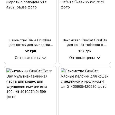
Лакомство Trixie Crumbies
Лакомство GimCat GrasBits
для котов для выведения
для кошек таблетки с
комочков шерсти с солодом
травой 65 шт/40 г
52 грн
157 грн
50 г
Оптовые цены
Оптовые цены