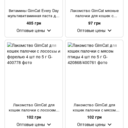
Витамины GimCat Every Day
Лакомство GimCat мясные
мультивитаминная паста для
палочки для кошек с
кошек для улучшения
индейкой и кроликом 4 шт
405 грн
97 грн
иммунитета 100 г
Оптовые цены
Оптовые цены
Лакомство GimCat для
Лакомство GimCat для
кошек палочки с лососем и
кошек палочки с мясом
форелью 4 шт по 5 г
птицы 4 шт по 5 г
102 грн
102 грн
Оптовые цены
Оптовые цены