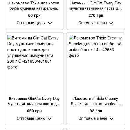
Лакомство Trixie для котов
Витамины GimCat Every Day
рыба сушеная натуральная
мультивитаминная паста для
50 г
кошек для улучшения
60 грн
270 грн
иммунитета 50 г
Оптовые цены
Оптовые цены
Витамины GimCat Every Day
Лакомство Trixie Creamy
мультивитаминная паста для
Snacks для котов из белой
кошек для улучшения
рыбы 5 шт х 14 г
660 грн
92 грн
иммунитета 200 г
Оптовые цены
Оптовые цены