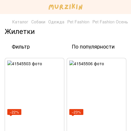
Каталог
Собаки
Одежда
Pet Fashion
Pet Fashion Осень
Жилетки
Фильтр
По популярности
−22%
−23%