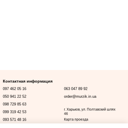
Контактная информация
097 462 05 16
063 047 89 92
050 941 22 52
order@murzik.in.ua
098 729 85 63
г. Харьков, ул. Полтавский шлях
099 319 42 53
46
093 571 48 16
Карта проезда
Перезвонить вам?