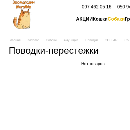
Перейти к основному контенту
097 462 05 16
050 9
АКЦИИ
Кошки
Собаки
Г
Главная
Каталог
Собаки
Амуниция
Поводки
COLLAR
CoL
Поводки-перестежки
Нет товаров