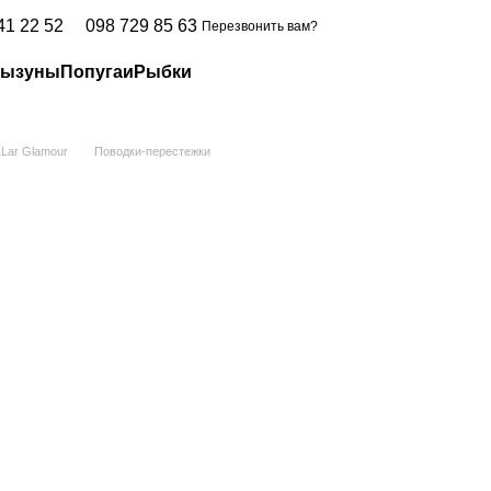
41 22 52
098 729 85 63
Перезвонить вам?
рызуны
Попугаи
Рыбки
Lar Glamour
Поводки-перестежки