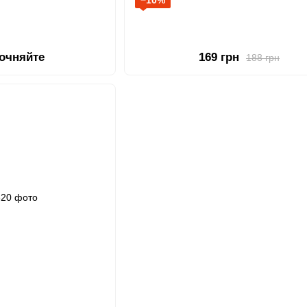
−10%
точняйте
169 грн
188 грн