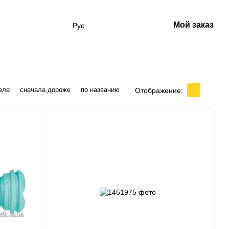
Мой заказ
Рус
вле
сначала дороже
по названию
Отображение: