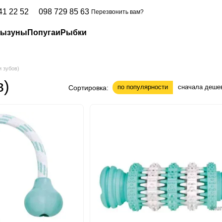
41 22 52
098 729 85 63
Перезвонить вам?
рызуны
Попугаи
Рыбки
и зубов)
в)
по популярности
сначала деше
Сортировка: