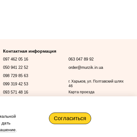
Контактная информация
097 462 05 16
063 047 89 92
050 941 22 52
order@murzik.in.ua
098 729 85 63
г. Харьков, ул. Полтавский шлях
099 319 42 53
46
093 571 48 16
Карта проезда
Перезвонить вам?
имальной
Согласиться
 дать
лашение
.