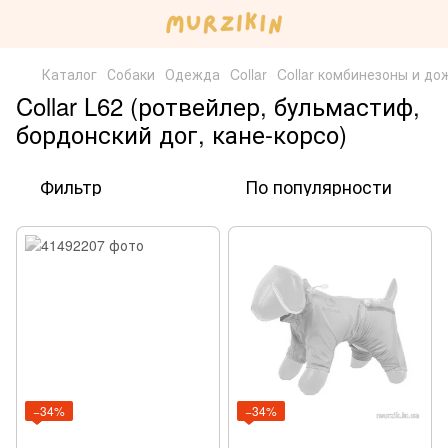
Каталог
Собаки
Одежда
Collar
Collar комбинезоны и до
Collar L62 (ротвейлер, бульмастиф,
бордонский дог, кане-корсо)
Фильтр
По популярности
−34%
−34%