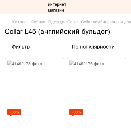
Каталог
Собаки
Одежда
Collar
Collar комбинезоны и до
Collar L45 (английский бульдог)
Фильтр
По популярности
−33%
−33%