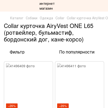
Каталог
Собаки
Одежда
Collar
Collar курточка AiryVest 
Collar курточка AiryVest ONE L65
(ротвейлер, бульмастиф,
бордонский дог, кане-корсо)
Фильтр
По популярности
−26%
−26%