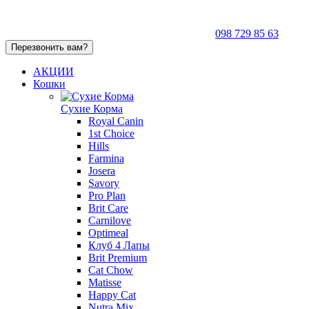
098 729 85 63
Перезвонить вам?
АКЦИИ
Кошки
Сухие Корма
Royal Canin
1st Choice
Hills
Farmina
Josera
Savory
Pro Plan
Brit Care
Carnilove
Optimeal
Клуб 4 Лапы
Brit Premium
Cat Chow
Matisse
Happy Cat
Nutra Mix