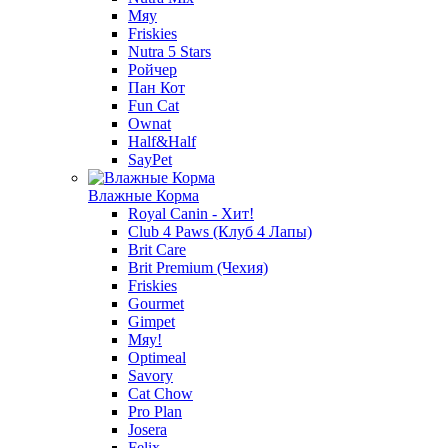
Мяу
Friskies
Nutra 5 Stars
Ройчер
Пан Кот
Fun Cat
Ownat
Half&Half
SayPet
Влажные Корма
Royal Canin - Хит!
Club 4 Paws (Клуб 4 Лапы)
Brit Care
Brit Premium (Чехия)
Friskies
Gourmet
Gimpet
Мяу!
Optimeal
Savory
Cat Chow
Pro Plan
Josera
Felix