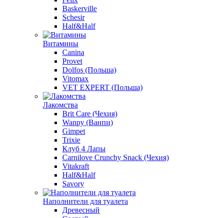
Baskerville
Schesir
Half&Half
Витамины
Canina
Provet
Dolfos (Польша)
Vitomax
VET EXPERT (Польша)
Лакомства
Brit Care (Чехия)
Wanpy (Ванпи)
Gimpet
Trixie
Клуб 4 Лапы
Carnilove Crunchy Snack (Чехия)
Vitakraft
Half&Half
Savory
Наполнители для туалета
Древесный