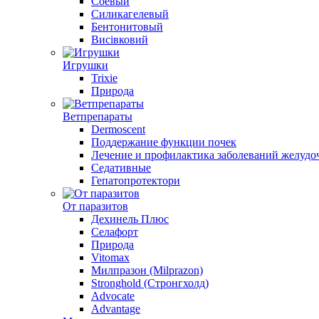
Соевый
Силикагелевый
Бентонитовый
Висівковий
Игрушки
Trixie
Природа
Ветпрепараты
Dermoscent
Поддержание функции почек
Лечение и профилактика заболеваний желудо
Седативные
Гепатопротектори
От паразитов
Дехинель Плюс
Селафорт
Природа
Vitomax
Милпразон (Milprazon)
Stronghold (Стронгхолд)
Advocate
Advantage