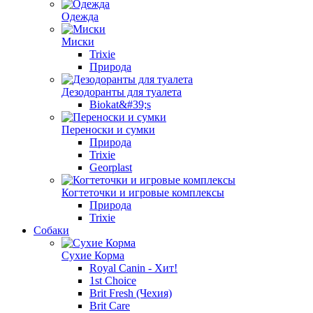
Одежда
Миски
Trixie
Природа
Дезодоранты для туалета
Biokat&#39;s
Переноски и сумки
Природа
Trixie
Georplast
Когтеточки и игровые комплексы
Природа
Trixie
Собаки
Сухие Корма
Royal Canin - Хит!
1st Choice
Brit Fresh (Чехия)
Brit Care