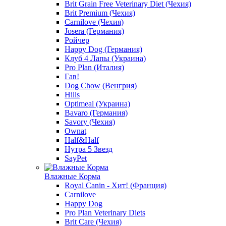
Brit Grain Free Veterinary Diet (Чехия)
Brit Premium (Чехия)
Carnilove (Чехия)
Josera (Германия)
Ройчер
Happy Dog (Германия)
Клуб 4 Лапы (Украина)
Pro Plan (Италия)
Гав!
Dog Chow (Венгрия)
Hills
Optimeal (Украина)
Bavaro (Германия)
Savory (Чехия)
Ownat
Half&Half
Нутра 5 Звезд
SayPet
Влажные Корма
Royal Canin - Хит! (Франция)
Carnilove
Happy Dog
Pro Plan Veterinary Diets
Brit Care (Чехия)