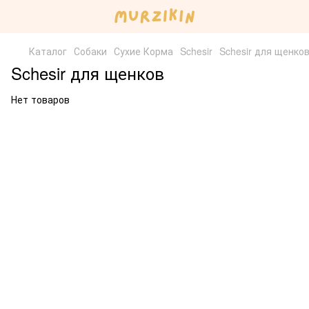
Каталог
Собаки
Сухие Корма
Schesir
Schesir для щенко
Schesir для щенков
Нет товаров