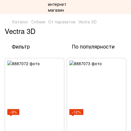
Каталог
Собаки
От паразитов
Vectra 3D
Vectra 3D
Фильтр
По популярности
−9%
−12%