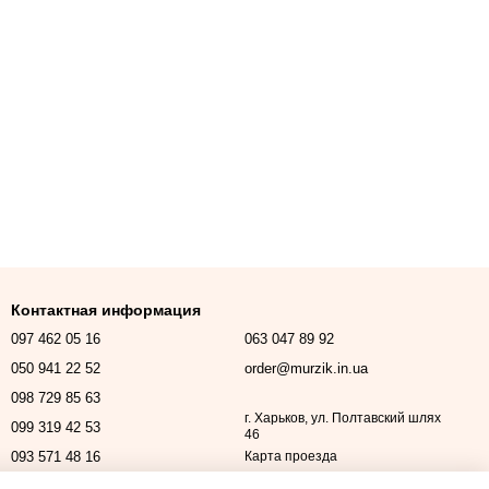
Контактная информация
097 462 05 16
063 047 89 92
050 941 22 52
order@murzik.in.ua
098 729 85 63
г. Харьков, ул. Полтавский шлях
099 319 42 53
46
093 571 48 16
Карта проезда
Перезвонить вам?