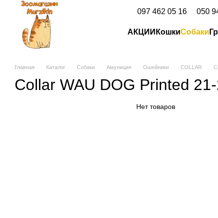
Перейти к основному контенту
097 462 05 16
050 9
АКЦИИ
Кошки
Собаки
Г
Главная
Каталог
Собаки
Амуниция
Ошейники
COLLAR
C
Collar WAU DOG Printed 21-
Нет товаров