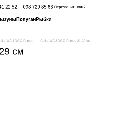
41 22 52
098 729 85 63
Перезвонить вам?
рызуны
Попугаи
Рыбки
ollar WAU DOG Printed
Collar WAU DOG Printed 21-29 см
29 см