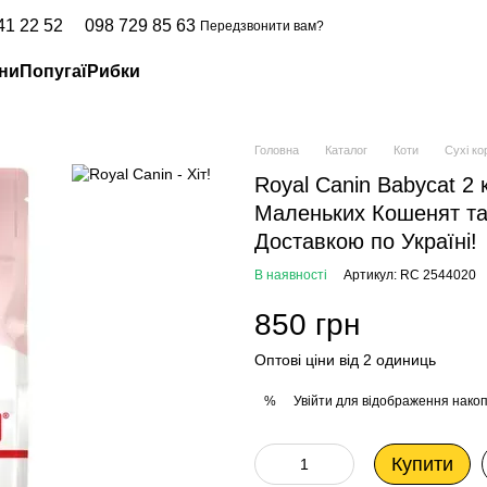
41 22 52
098 729 85 63
Передзвонити вам?
ни
Попугаї
Рибки
Головна
Каталог
Коти
Сухі к
Royal Canin Babycat 2
Маленьких Кошенят та 
Доставкою по Україні!
В наявності
Артикул: RC 2544020
850 грн
Оптові ціни від 2 одиниць
Увійти
для відображення накоп
%
Купити