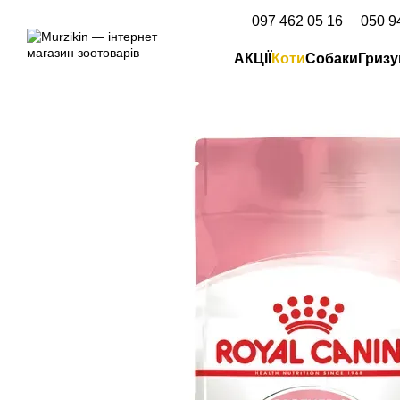
Перейти до основного контенту
097 462 05 16
050 9
АКЦІЇ
Коти
Собаки
Гризу