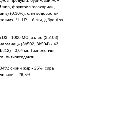
жджові продукти, буряковий жом,
ий жир, фруктоолігосахариди,
анів) (0,30%), олія водоростей
чих. * L.I.P. – білки, дібрані за
н D3 - 1000 MO; залiзо (3b103) -
; марганець (3b502, 3b504) - 43
b812) - 0,04 мг. Технологічні
ти. Aнтиоксиданти.
34%; сирий жир - 25%; сира
речовини - 26,5%