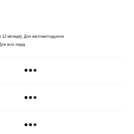
 12 місяців), Для вагітних/годуючіх
ля всіх порід