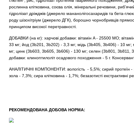
глютен*, рис, гідролізат протеїнів тваринного походження, дрі
рослинна клітковина, соєва олія, мінеральні речовини, риб’яч
гідролізат дріжджів (джерело мананолігосахаридів та бета-глюк
роду шізохітріум (джерело ДГК), борошно чорнобривців прямостоя
принципом високої перетравності.
ДОБАВКИ (на кг): харчові добавки: вітамін A - 25500 MO; вітамі
33 мг; йод (3b201, 3b202) - 3,3 мг; мiдь (3b405, 3b406) - 10 мг
мг; цинк (3b603, 3b605, 3b606) - 130 мг; селен (3b801, 3b811, 3
добавки: клиноптилоліт осадового походження - 5 г. Консерван
АНАЛІТИЧНІ КОМПОНЕНТИ: вологість - 5,5%; сирий протеїн - 
зола - 7,3%; сира клітковина - 1,7%; безазотисті екстрактивні 
РЕКОМЕНДОВАНА ДОБОВА НОРМА: