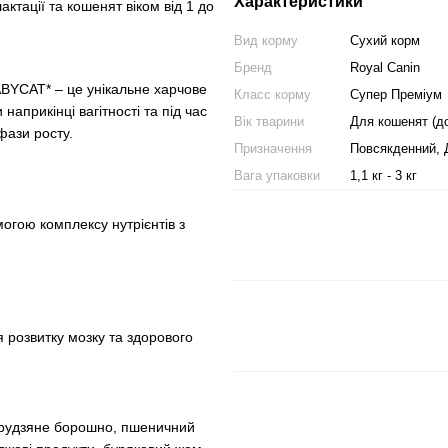
Характеристики
актації та кошенят віком від 1 до
Вид корму
Сухий корм
Бренд
Royal Canin
AT* – це унікальне харчове
Класс корму
Супер Преміум
априкінці вагітності та під час
Вік тварини
Для кошенят (до
фази росту.
Призначення
Повсякденний, Д
Вага упаковки
1,1 кг - 3 кг
огою комплексу нутрієнтів з
 розвитку мозку та здорового
курудзяне борошно, пшеничний