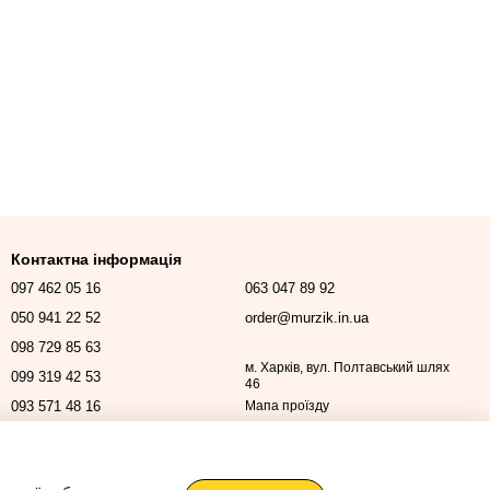
Контактна інформація
097 462 05 16
063 047 89 92
050 941 22 52
order@murzik.in.ua
098 729 85 63
м. Харків, вул. Полтавський шлях
099 319 42 53
46
093 571 48 16
Мапа проїзду
Передзвонити вам?