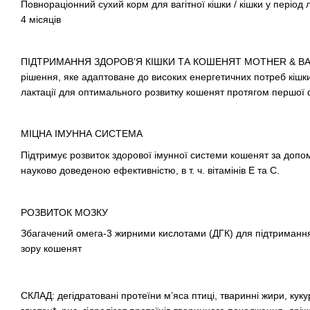
Повнораціонний сухий корм для вагітної кішки / кішки у період л
4 місяців
ПІДТРИМАННЯ ЗДОРОВ’Я КІШКИ ТА КОШЕНЯТ MOTHER & BABYC
рішення, яке адаптоване до високих енергетичних потреб кішки н
лактації для оптимального розвитку кошенят протягом першої 
МІЦНА ІМУННА СИСТЕМА
Підтримує розвиток здорової імунної системи кошенят за допом
науково доведеною ефективністю, в т. ч. вітамінів Е та С.
РОЗВИТОК МОЗКУ
Збагачений омега-3 жирними кислотами (ДГК) для підтримання
зору кошенят
СКЛАД: дегідратовані протеїни м’яса птиці, тваринні жири, ку