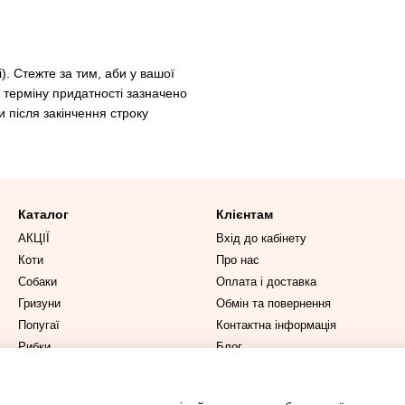
. Стежте за тим, аби у вашої
я терміну придатності зазначено
и після закінчення строку
Каталог
Клієнтам
АКЦІЇ
Вхід до кабінету
Коти
Про нас
Собаки
Оплата і доставка
Гризуни
Обмін та повернення
Попугаї
Контактна інформація
Рибки
Блог
Ми в соцмережах