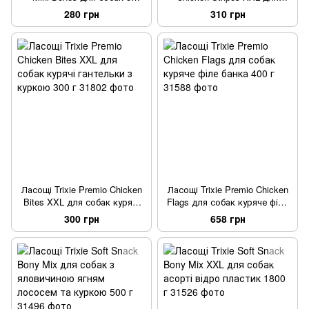
яловичиною ягням та птицею
собак палички курка та
280 грн
310 грн
500 г
лосось 300 г
Ласощі Trixie Premio Chicken
Ласощі Trixie Premio Chicken
Bites XXL для собак курячі
Flags для собак куряче філе
гантельки з куркою 300 г
банка 400 г
300 грн
658 грн