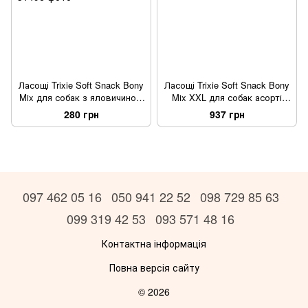
Ласощі Trixie Soft Snack Bony
Ласощі Trixie Soft Snack Bony
Mix для собак з яловичиною
Mix XXL для собак асорті
ягням лососем та куркою
відро пластик 1800 г
280 грн
937 грн
500 г
097 462 05 16
050 941 22 52
098 729 85 63
099 319 42 53
093 571 48 16
Контактна інформація
Повна версія сайту
© 2026