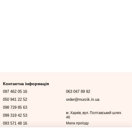
Контактна інформація
097 462 05 16
063 047 89 92
050 941 22 52
order@murzik.in.ua
098 729 85 63
м. Харків, вул. Полтавський шлях
099 319 42 53
46
093 571 48 16
Мапа проїзду
Передзвонити вам?