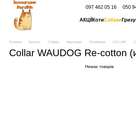
Перейти до основного контенту
097 462 05 16
050 9
АКЦІЇ
Коти
Собаки
Гризу
Головна
Каталог
Собаки
Амуниция
Ошейники
COLLAR
C
Collar WAUDOG Re-cotton (
Немає товарів