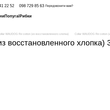
41 22 52
098 729 85 63
Передзвонити вам?
ни
Попугаї
Рибки
ollar WAUDOG Re-cotton (из восстановленного хлопка)
Collar WAUDOG Re-cotton (и
из восстановленного хлопка) 