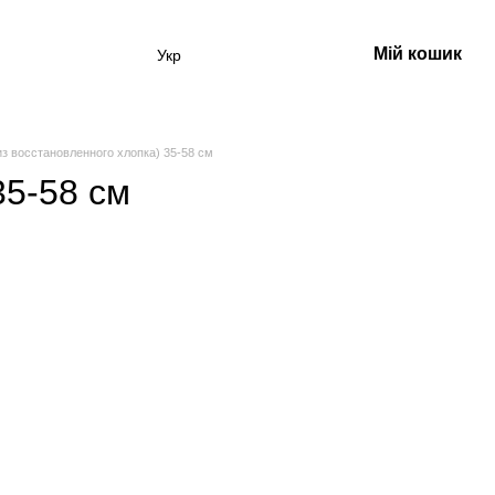
Мій кошик
Укр
з восстановленного хлопка) 35-58 см
35-58 см