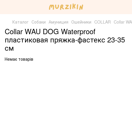
Каталог
Собаки
Амуниция
Ошейники
COLLAR
Collar W
Collar WAU DOG Waterproof
пластиковая пряжка-фастекс 23-35
см
Немає товарів